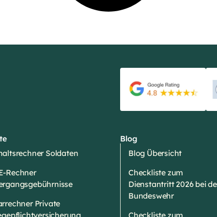
te
Blog
altsrechner Soldaten
Blog Übersicht
E-Rechner
Checkliste zum
ergangsgebührnisse
Dienstantritt 2026 bei de
Bundeswehr
rrechner Private
egepflichtversicherung
Checkliste zum