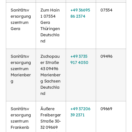
Sanitätsv
Zum Hain
+49 36695
07554
ersorgung
1 07554
86 2374
szentrum
Gera
Gera
Thüringen
Deutschla
nd
Sanitätsv
Zschopau
+49 3735
09496
ersorgung
er Straße
917 4050
szentrum
43 09496
Marienber
Marienber
g
g Sachsen
Deutschla
nd
Sanitätsv
Äußere
+49 37206
09669
ersorgung
Freiberger
39 2371
szentrum
Straße 30-
Frankenb
32 09669