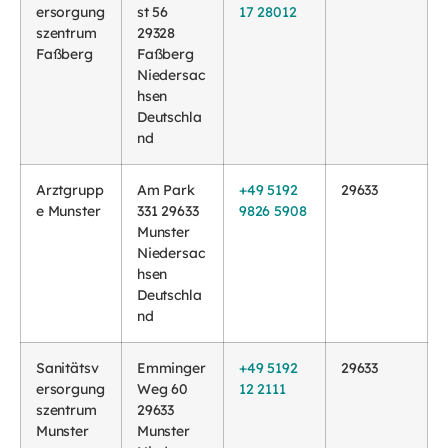
ersorgung
st 56
17 28012
szentrum
29328
Faßberg
Faßberg
Niedersac
hsen
Deutschla
nd
Arztgrupp
Am Park
+49 5192
29633
e Munster
331 29633
9826 5908
Munster
Niedersac
hsen
Deutschla
nd
Sanitätsv
Emminger
+49 5192
29633
ersorgung
Weg 60
12 2111
szentrum
29633
Munster
Munster