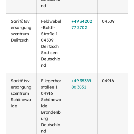
nd
Sanitätsv
Feldwebel
+49 34202
04509
ersorgung
-Boldt-
77 2702
szentrum
Straße 1
Delitzsch
04509
Delitzsch
Sachsen
Deutschla
nd
Sanitätsv
Fliegerhor
+49 35389
04916
ersorgung
stallee 1
86 3851
szentrum
04916
Schönewa
Schönewa
lde
lde
Brandenb
urg
Deutschla
nd