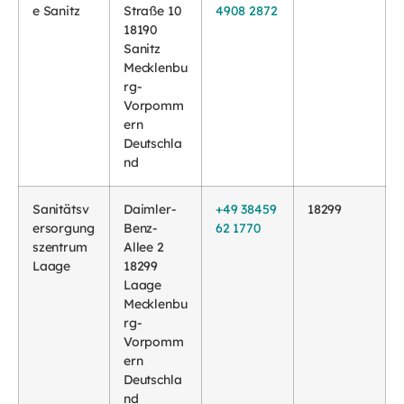
e Sanitz
Straße 10
4908 2872
18190
Sanitz
Mecklenbu
rg-
Vorpomm
ern
Deutschla
nd
Sanitätsv
Daimler-
+49 38459
18299
ersorgung
Benz-
62 1770
szentrum
Allee 2
Laage
18299
Laage
Mecklenbu
rg-
Vorpomm
ern
Deutschla
nd