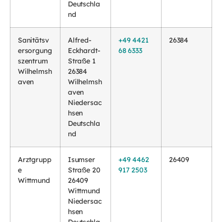
Deutschla
nd
Sanitätsv
Alfred-
+49 4421
26384
ersorgung
Eckhardt-
68 6333
szentrum
Straße 1
Wilhelmsh
26384
aven
Wilhelmsh
aven
Niedersac
hsen
Deutschla
nd
Arztgrupp
Isumser
+49 4462
26409
e
Straße 20
917 2503
Wittmund
26409
Wittmund
Niedersac
hsen
Deutschla