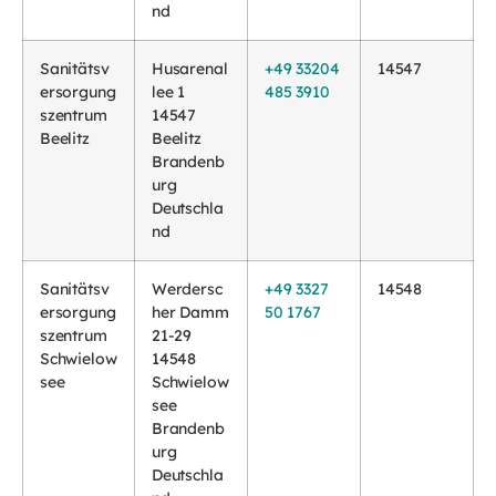
nd
Sanitätsv
Husarenal
+49 33204
14547
ersorgung
lee 1
485 3910
szentrum
14547
Beelitz
Beelitz
Brandenb
urg
Deutschla
nd
Sanitätsv
Werdersc
+49 3327
14548
ersorgung
her Damm
50 1767
szentrum
21-29
Schwielow
14548
see
Schwielow
see
Brandenb
urg
Deutschla