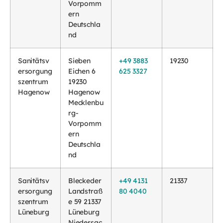
Vorpomm
ern
Deutschla
nd
Sanitätsv
Sieben
+49 3883
19230
ersorgung
Eichen 6
625 3327
szentrum
19230
Hagenow
Hagenow
Mecklenbu
rg-
Vorpomm
ern
Deutschla
nd
Sanitätsv
Bleckeder
+49 4131
21337
ersorgung
Landstraß
80 4040
szentrum
e 59 21337
Lüneburg
Lüneburg
Niedersac