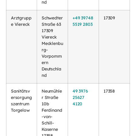
nd
Arztgrupp
Schwedter
+49 39748
17309
e Viereck
Straße 63
5519 2803
17309
Viereck
Mecklenbu
rg-
Vorpomm
ern
Deutschla
nd
Sanitätsv
Neumühle
49 3976
17358
ersorgung
r Straße
25627
szentrum
10b
4120
Torgelow
Ferdinand
-von-
Schill-
Kaserne
17358