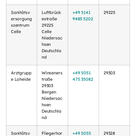
Sanitätsv
Luftbrück
+49 5141
29225
ersorgung
estraße
9483 5202
szentrum
29225
Celle
Celle
Niedersac
hsen
Deutschla
nd
Arztgrupp
Winseners
+49 5051
29303
e Loheide
traße
475 35082
29303
Bergen
Niedersac
hsen
Deutschla
nd
Sanitätsv
Fliegerhor
+49 5055
29328