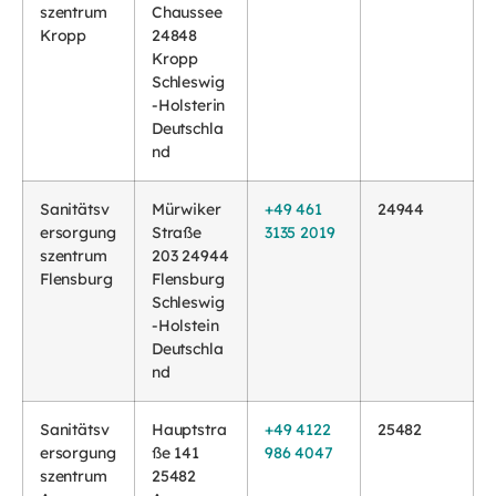
szentrum
Chaussee
Kropp
24848
Kropp
Schleswig
-Holsterin
Deutschla
nd
Sanitätsv
Mürwiker
+49 461
24944
ersorgung
Straße
3135 2019
szentrum
203 24944
Flensburg
Flensburg
Schleswig
-Holstein
Deutschla
nd
Sanitätsv
Hauptstra
+49 4122
25482
ersorgung
ße 141
986 4047
szentrum
25482