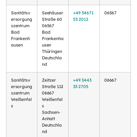
Sanitätsv
Seehäuser
+49 34671
06567
ersorgung
Straße 60
53 2012
szentrum
06567
Bad
Bad
Frankenh
Frankenha
ausen
usen
Thüringen
Deutschla
nd
Sanitätsv
Zeitzer
+49 3443
06667
ersorgung
Straße 112
33 2705
szentrum
06667
Weißenfel
Weißenfel
s
s
Sachsen-
Anhalt
Deutschla
nd