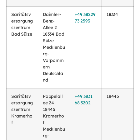
Sanitätsv
Daimler-
+49 38229
18334
ersorgung
Benz-
73 2593
szentrum
Allee 2
Bad Sülze
18334 Bad
Sülze
Mecklenbu
rg-
Vorpomm
ern
Deutschla
nd
Sanitätsv
Pappelall
+49 3831
18445
ersorgung
ee 24
68 3202
szentrum
18445
Kramerho
Kramerho
f
f
Mecklenbu
rg-