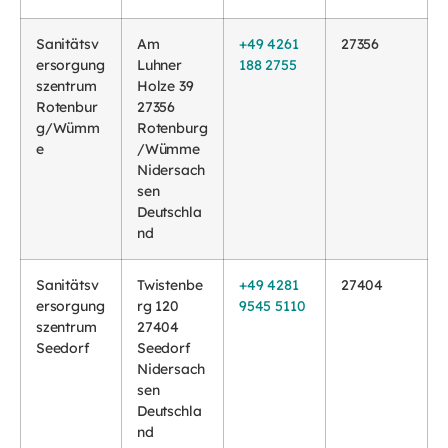
Sanitätsv
Am
+49 4261
27356
ersorgung
Luhner
188 2755
szentrum
Holze 39
Rotenbur
27356
g/Wümm
Rotenburg
e
/Wümme
Nidersach
sen
Deutschla
nd
Sanitätsv
Twistenbe
+49 4281
27404
ersorgung
rg 120
9545 5110
szentrum
27404
Seedorf
Seedorf
Nidersach
sen
Deutschla
nd