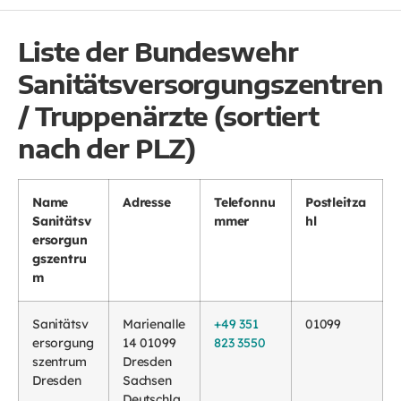
Liste der Bundeswehr
Sanitätsversorgungszentren
/ Truppenärzte (sortiert
nach der PLZ)
Name
Adresse
Telefonnu
Postleitza
Sanitätsv
mmer
hl
ersorgun
gszentru
m
Sanitätsv
Marienalle
+49 351
01099
ersorgung
14 01099
823 3550
szentrum
Dresden
Dresden
Sachsen
Deutschla