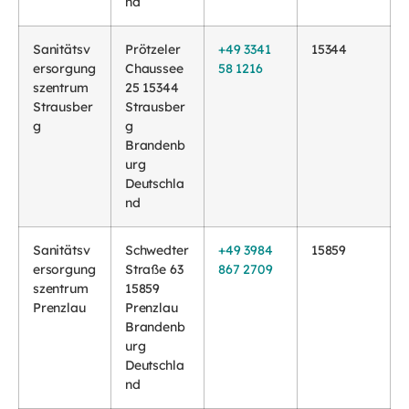
nd
Sanitätsv
Prötzeler
+49 3341
15344
ersorgung
Chaussee
58 1216
szentrum
25 15344
Strausber
Strausber
g
g
Brandenb
urg
Deutschla
nd
Sanitätsv
Schwedter
+49 3984
15859
ersorgung
Straße 63
867 2709
szentrum
15859
Prenzlau
Prenzlau
Brandenb
urg
Deutschla
nd