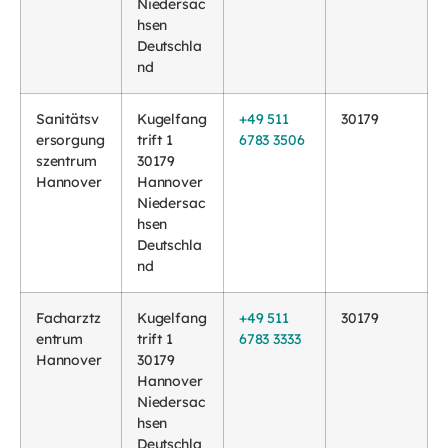
Niedersac
hsen
Deutschla
nd
Sanitätsv
Kugelfang
+49 511
30179
ersorgung
trift 1
6783 3506
szentrum
30179
Hannover
Hannover
Niedersac
hsen
Deutschla
nd
Facharztz
Kugelfang
+49 511
30179
entrum
trift 1
6783 3333
Hannover
30179
Hannover
Niedersac
hsen
Deutschla