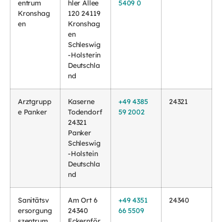
entrum
hler Allee
5409 0
Kronshag
120 24119
en
Kronshag
en
Schleswig
-Holsterin
Deutschla
nd
Arztgrupp
Kaserne
+49 4385
24321
e Panker
Todendorf
59 2002
24321
Panker
Schleswig
-Holstein
Deutschla
nd
Sanitätsv
Am Ort 6
+49 4351
24340
ersorgung
24340
66 5509
szentrum
Eckernför