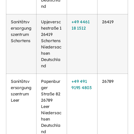
nd
Sanitätsv
Upjeversc
+49 4461
26419
ersorgung
hestraße 1
18 1512
szentrum
26419
Schortens
Schortens
Niedersac
hsen
Deutschla
nd
Sanitätsv
Papenbur
+49 491
26789
ersorgung
ger
9195 4803
szentrum
Straße 82
Leer
26789
Leer
Niedersac
hsen
Deutschla
nd