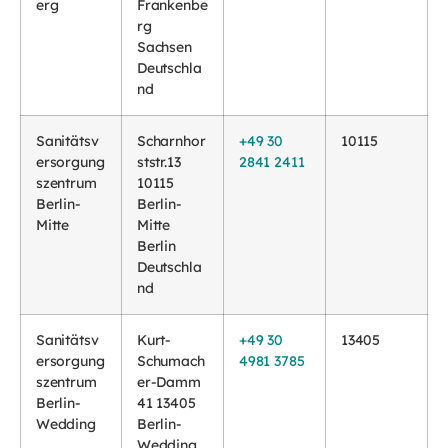
erg
Frankenbe
rg
Sachsen
Deutschla
nd
Sanitätsv
Scharnhor
+49 30
10115
ersorgung
ststr.13
2841 2411
szentrum
10115
Berlin-
Berlin-
Mitte
Mitte
Berlin
Deutschla
nd
Sanitätsv
Kurt-
+49 30
13405
ersorgung
Schumach
4981 3785
szentrum
er-Damm
Berlin-
41 13405
Wedding
Berlin-
Wedding