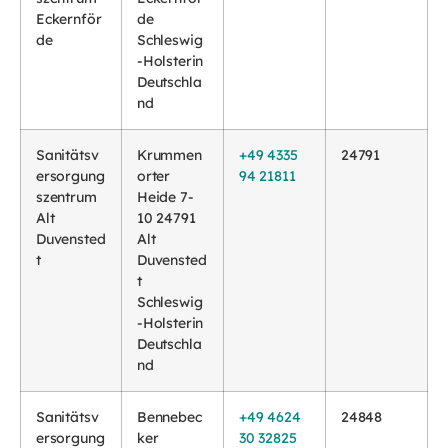
Eckernför
de
de
Schleswig
-Holsterin
Deutschla
nd
Sanitätsv
Krummen
+49 4335
24791
ersorgung
orter
94 21811
szentrum
Heide 7-
Alt
10 24791
Duvensted
Alt
t
Duvensted
t
Schleswig
-Holsterin
Deutschla
nd
Sanitätsv
Bennebec
+49 4624
24848
ersorgung
ker
30 32825