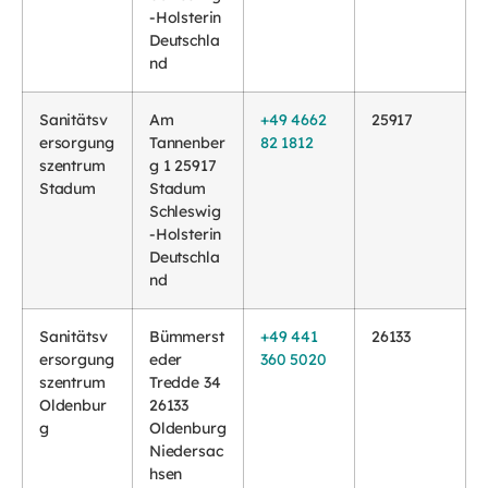
-Holsterin
Deutschla
nd
Sanitätsv
Am
+49 4662
25917
ersorgung
Tannenber
82 1812
szentrum
g 1 25917
Stadum
Stadum
Schleswig
-Holsterin
Deutschla
nd
Sanitätsv
Bümmerst
+49 441
26133
ersorgung
eder
360 5020
szentrum
Tredde 34
Oldenbur
26133
g
Oldenburg
Niedersac
hsen