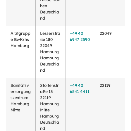
hen
Deutschla
nd
Arztgrupp
Lesserstra
+49 40
22049
e BwKrhs
ße 180
6947 2590
Hamburg
22049
Hamburg
Hamburg
Deutschla
nd
Sanitätsv
Stoltenstr
+49 40
22119
ersorgung
aße 13
6541 4411
szentrum
22119
Hamburg
Hamburg
Mitte
Mitte
Hamburg
Deutschla
nd