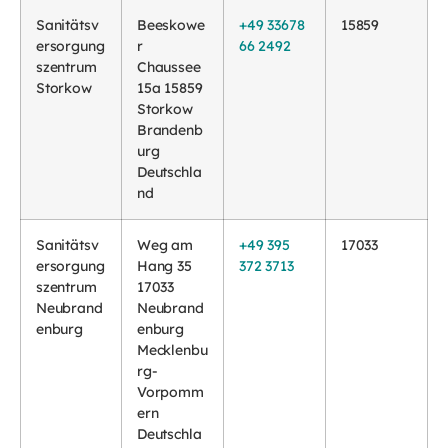
Sanitätsv
Beeskowe
+49 33678
15859
ersorgung
r
66 2492
szentrum
Chaussee
Storkow
15a 15859
Storkow
Brandenb
urg
Deutschla
nd
Sanitätsv
Weg am
+49 395
17033
ersorgung
Hang 35
372 3713
szentrum
17033
Neubrand
Neubrand
enburg
enburg
Mecklenbu
rg-
Vorpomm
ern
Deutschla