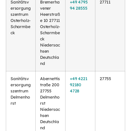
Sanitätsv
Bremerha
+49 4795
27711
ersorgung
vener
94 28555
szentrum
Heerstraß
Osterholz-
e 10 27711
Scharmbe
Osterholz-
ck
Scharmbe
ck
Niedersac
hsen
Deutschla
nd
Sanitätsv
Abernettis
+49 4221
27755
ersorgung
traße 200
92180
szentrum
27755
4728
Delmenho
Delmenho
rst
rst
Niedersac
hsen
Deutschla
nd