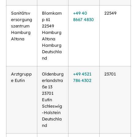
Sanitätsv
Blomkam
+49 40
22549
ersorgung
p 61
8667 4830
szentrum
22549
Hamburg
Hamburg
Altona
Altona
Hamburg
Deutschla
nd
Arztgrupp
Oldenburg
+49 4521
23701
e Eutin
erlandstra
786 4302
ße 13
23701
Eutin
Schleswig
-Holstein
Deutschla
nd