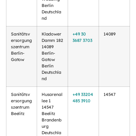
Berlin
Deutschla
nd
Sanitätsv
Kladower
+49 30
14089
ersorgung
Damm 182
3687 3703
szentrum
14089
Berlin-
Berlin-
Gatow
Gatow
Berlin
Deutschla
nd
Sanitätsv
Husarenal
+49 33204
14547
ersorgung
lee 1
485 3910
szentrum
14547
Beelitz
Beelitz
Brandenb
urg
Deutschla