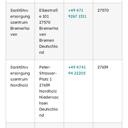
Sanitätsv
Elbestraß
+49 471
27570
ersorgung
e 101
9267 1311
szentrum
27570
Bremerha
Bremerha
ven
ven
Bremen
Deutschla
nd
Sanitätsv
Peter-
+49 4741
27639
ersorgung
Strasser-
94 22205
szentrum
Platz 1
Nordholz
27639
Nordholz
Niedersac
hsen
Deutschla
nd